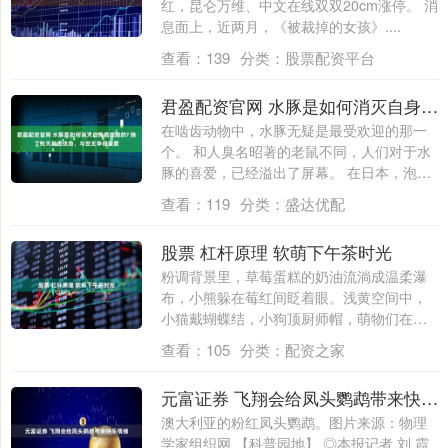
红，昆仑万维、中文在线双双20cm涨停。 消
息面上，近两月，《被裁掉的女孩》....
查看：
139
分类：
股票配资平台
君盈配资官网 水豚是如何消灭自身癌细胞的? 除了先天基因优势，与世无争很重要
在啮齿动物中，水豚无疑是最受欢迎的那一
个。 和人臭名昭著的老鼠不同，人们对于水
豚的喜爱，已经溢出了屏幕。 在日本，泡温
泉....
查看：
119
分类：
盛达优配
股票 杠杆原理 软萌下午茶时光
粉调背景里，草莓蛋糕的奶油流淌成温柔瀑
布，小熊躲在莓红间眨着眼。浅黄空间中，
小猫戴蝴蝶结，小狗顶厨师帽，萌物们在爪
印、音....
查看：
105
分类：
配资之家
元富证券 飞翔会给凤头鹦鹉带来快乐情绪
澳大利亚的粉红凤头鹦鹉。图片来源：物理
学家组织网 【科普园地】 ◎本报记者 刘 霞