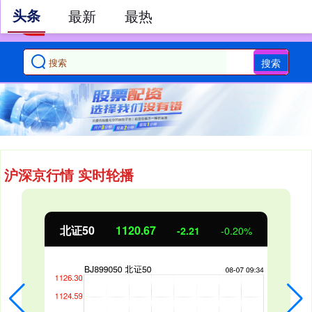
头条
最新
最热
搜索
沪深京行情 实时轮播
北证50
1120.40
-2.47
-0.22%