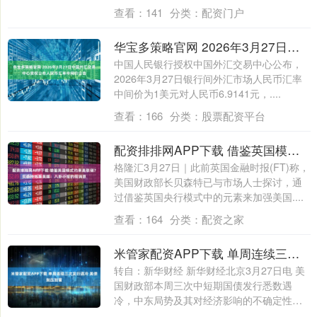
剧走向....
查看：
141
分类：
配资门户
华宝多策略官网 2026年3月27日中国外汇交易中心受权公布人民币汇率中间价公告
中国人民银行授权中国外汇交易中心公布，
2026年3月27日银行间外汇市场人民币汇率
中间价为1美元对人民币6.9141元，....
查看：
166
分类：
股票配资平台
配资排排网APP下载 借鉴英国模式约束美联储？贝森特炮轰英媒：八卦小报的假消息
格隆汇3月27日｜此前英国金融时报(FT)称，
美国财政部长贝森特已与市场人士探讨，通
过借鉴英国央行模式中的元素来加强美国....
查看：
164
分类：
配资之家
米管家配资APP下载 单周连续三次发行遇冷 美债抛压加重
转自：新华财经 新华财经北京3月27日电 美
国财政部本周三次中短期国债发行悉数遇
冷，中东局势及其对经济影响的不确定性迫
使....