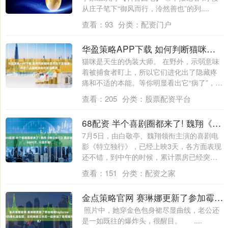
从庄子笔下“御风而行，泠然善也”的列....
查看：
93
分类：
配资门户
华盈策略APP下载 如何判断猫咪是否处于亚健康状态：从细微变化中发现隐患
猫咪是天生的伪装大师。 在野外，示弱意味
着被捕食者盯上，所以它们进化出了隐藏疼
痛和不适的本能。等你明显看出它“病了”，
往....
查看：
205
分类：
股票配资平台
68配资 半个喜剧圈都来了! 魏翔《特立独行》票房破6000万, 只是开始!
7月5日，由白敬亭、魏翔领衔主演的喜剧电
影《特立独行》，已经上映3天，各方面表现
还不错，到中午的时候，累计票房已经突破
6....
查看：
151
分类：
配资之家
金点策略官网 赛琳娜更新了参加霉霉taylorswift的婚礼造型图，还和她老公本尼一起参加了霉霉婚礼!
照片中，她穿金色包身裙尽显曲线，老公还
是一如既往的爆炸头，很醒目。 ....