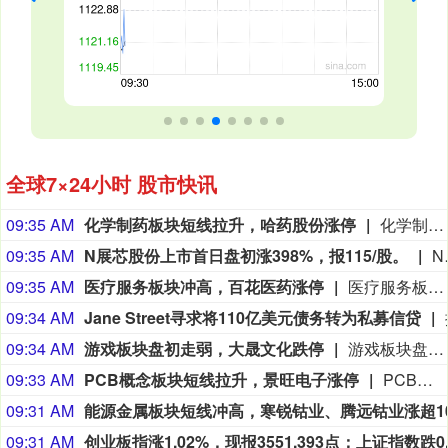
全球7×24小时 股市快讯
09:35 AM
化学制药板块短线拉升，哈药股份涨停
化学制药板块短线拉升，冀衡医药、哈药股份涨停，永安药业、海南海药、新赣江、津药药业、贝达药业等纷纷走高。
09:35 AM
N展芯股份上市首日盘初涨398%，报115/股。
N展芯股份上
09:35 AM
医疗服务板块冲高，百花医药涨停
医疗服务板块冲高，百花医药涨停，万邦医药、康龙化成、药明康德跟涨。
09:34 AM
Jane Street寻求将110亿美元债务转为私募信贷
09:34 AM
游戏板块盘初走弱，大晟文化跌停
游戏板块盘初走弱，大晟文化跌停，任子行、凯撒文化、盛天网络、ST华谊、天舟文化、中电电机等跟跌。
09:33 AM
PCB概念板块短线拉升，景旺电子涨停
PCB概念板块短线拉升，景旺电子、依顿电子、宝鼎科技涨停，劲拓股份、杰普特、嘉立创、深南电路、民爆光电等纷纷走高。
09:31 AM
09:31 AM