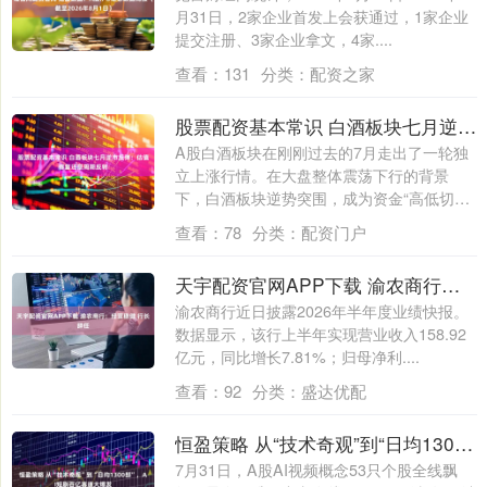
月31日，2家企业首发上会获通过，1家企业
提交注册、3家企业拿文，4家....
查看：
131
分类：
配资之家
股票配资基本常识 白酒板块七月逆市反弹：估值修复还是周期反转
A股白酒板块在刚刚过去的7月走出了一轮独
立上涨行情。在大盘整体震荡下行的背景
下，白酒板块逆势突围，成为资金“高低切
换”的....
查看：
78
分类：
配资门户
天宇配资官网APP下载 渝农商行：经营稳健 行长辞任
渝农商行近日披露2026年半年度业绩快报。
数据显示，该行上半年实现营业收入158.92
亿元，同比增长7.81%；归母净利....
查看：
92
分类：
盛达优配
恒盈策略 从“技术奇观”到“日均1300部”，AI短剧百亿赛道大爆发
7月31日，A股AI视频概念53只个股全线飘