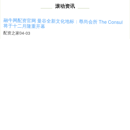
滚动资讯
柳州配资官网 茅台终端动销加速回暖，双节旺季经销商信心
大幅修复
股票配资平台
03-16
文/王冉 随着中秋国庆双节临近，白酒市场一改上半年的颓势，迎来
需求逐步回升的良好态势。贵州茅台作为行业龙头，其市场表现尤