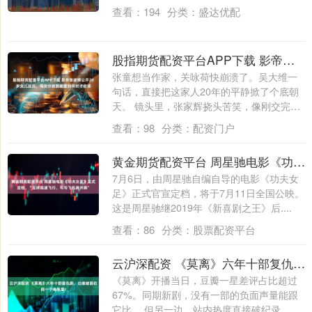
查看：
194
分类：
盛达优配
股指期货配资平台APP下载 影帝张家辉公开20岁女儿近况，母女分歧到底要到何时才收场
张童想当作家，关咏荷快崩溃了。吴大维一
句话，直接把这家人20年的平静掀了个底朝
天。 镜头里，张家辉挠头苦笑，像刚交完房
租....
查看：
98
分类：
配资门户
黄金期货配资平台 周星驰电影《功夫女足》正式定档，“足球高速飞行，可与飞机肩并肩”
7月6日，由周星驰自编自导的电影《功夫女
足》正式官宣定档，将于7月11日全国公映。
这是周星驰继2019年《新喜剧之王》后....
查看：
86
分类：
股票配资平台
云沪深配资 《莫离》六年十部复仇剧，白鹿被困在同一个角色里!
《莫离》开播当日，豆瓣一星差评占比超过
67%。同期新剧，没有一部的负面声量能跟
它比。 但另一边，站内热度直接破纪录，腾